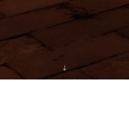
ОБО МНЕ
Ярослав Скомороха